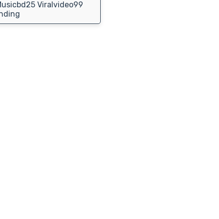
usicbd25 Viralvideo99
nding