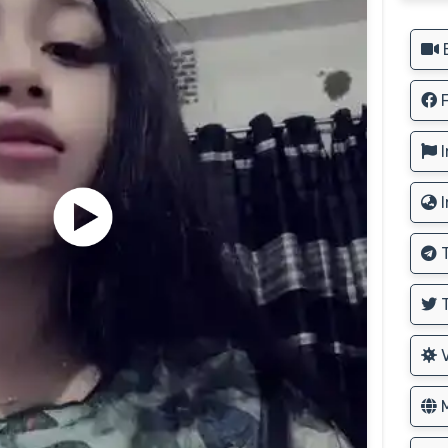
B
F
I
I
T
T
V
M