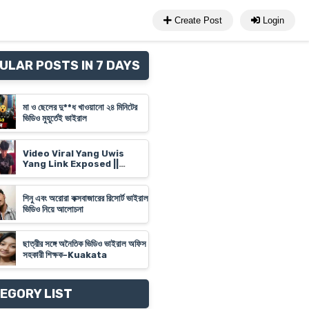
Create Post
Login
ULAR POSTS IN 7 DAYS
মা ও ছেলের দু**ধ খাওয়ানো ২৪ মিনিটের
ভিডিও মুহূর্তেই ভাইরাল
Video Viral Yang Uwis
Yang Link Exposed ||
Banyuwangi Video Link
'Yank Uwes Yank' Goes
Viral
শিনু এবং অরোরা কক্সবাজারের রিসোর্ট ভাইরাল
ভিডিও নিয়ে আলোচনা
ছাত্রীর সঙ্গে অনৈতিক ভিডিও ভাইরাল অফিস
সহকারী শিক্ষক-Kuakata
EGORY LIST