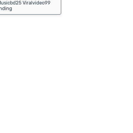
usicbd25 Viralvideo99
nding