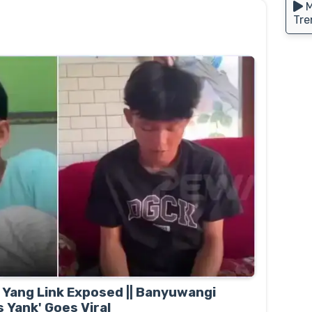
M
Tre
s Yang Link Exposed || Banyuwangi
 Yank' Goes Viral