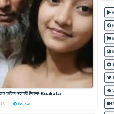
B
F
I
I
T
T
V
ভাইরাল অফিস সহকারী শিক্ষক-Kuakata
M
026
Follow