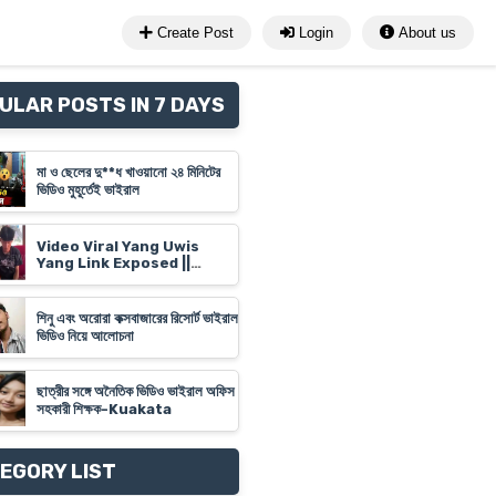
Create Post
Login
About us
ULAR POSTS IN 7 DAYS
মা ও ছেলের দু**ধ খাওয়ানো ২৪ মিনিটের
ভিডিও মুহূর্তেই ভাইরাল
Video Viral Yang Uwis
Yang Link Exposed ||
Banyuwangi Video Link
'Yank Uwes Yank' Goes
Viral
শিনু এবং অরোরা কক্সবাজারের রিসোর্ট ভাইরাল
ভিডিও নিয়ে আলোচনা
ছাত্রীর সঙ্গে অনৈতিক ভিডিও ভাইরাল অফিস
সহকারী শিক্ষক-Kuakata
EGORY LIST