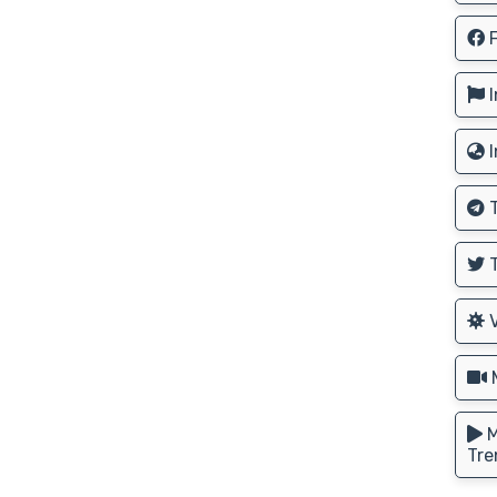
F
I
I
T
T
V
M
M
Tre