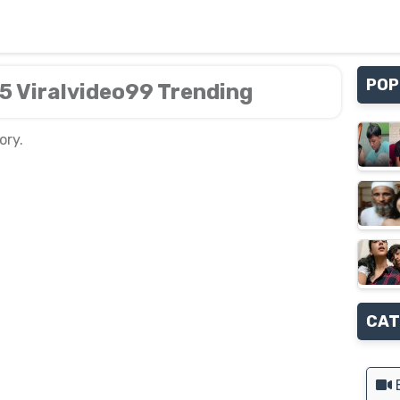
POP
 Viralvideo99 Trending
ory.
CAT
B