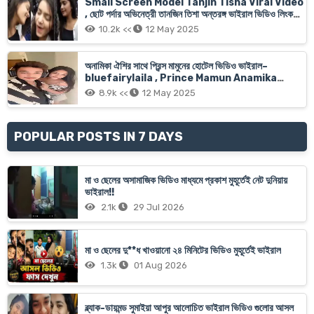
Small Screen Model Tanjin Tisha Viral Video
, ছোট পর্দার অভিনেত্রী তানজিন তিশা অন্তরঙ্গ ভাইরাল ভিডিও লিংক
অরজিনাল
10.2k <<
12 May 2025
অনামিকা ঐশির সাথে প্রিন্স মামুনের হোটেল ভিডিও ভাইরাল–
bluefairylaila , Prince Mamun Anamika
Oyshee Xnx Viral Video Link
8.9k <<
12 May 2025
POPULAR POSTS IN 7 DAYS
মা ও ছেলের অসামাজিক ভিডিও মাধ্যমে প্রকাশ মুহূর্তেই নেট দুনিয়ায়
ভাইরাল!!
2.1k
29 Jul 2026
মা ও ছেলের দু**ধ খাওয়ানো ২৪ মিনিটের ভিডিও মুহূর্তেই ভাইরাল
1.3k
01 Aug 2026
ব্ল্যাক-ডায়মন্ড সুমাইয়া আপুর আলোচিত ভাইরাল ভিডিও গুলোর আসল