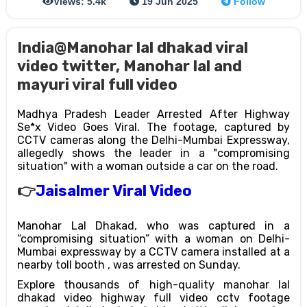
Views: 5.4k
19 Jun 2025
Follow
India@Manohar lal dhakad viral
video twitter, Manohar lal and
mayuri viral full video
Madhya Pradesh Leader Arrested After Highway
Se*x Video Goes Viral. The footage, captured by
CCTV cameras along the Delhi-Mumbai Expressway,
allegedly shows the leader in a "compromising
situation" with a woman outside a car on the road.
👉
Jaisalmer Viral Video
Manohar Lal Dhakad, who was captured in a
“compromising situation” with a woman on Delhi-
Mumbai expressway by a CCTV camera installed at a
nearby toll booth , was arrested on Sunday.
Explore thousands of high-quality manohar lal
dhakad video highway full video cctv footage