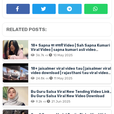
RELATED POSTS:
18+ Sapna का असली Video | Sah Sapna Kumari
Viral Video | sapna kumari asli video
16menit 6sec live
36.7k <<
10 May 2025
18+ jaisalmer viral video tau | jaisalmer viral
video download | rajasthani tau viral video
jaisalmer old man Car girl
24.8k <<
11 May 2025
Bu Guru Salsa Viral New Tending Video Link ,
Bu Guru Salsa Viral New Video Download
9.2k <<
21 Jun 2025