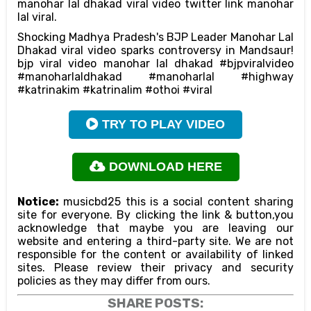
manohar lal dhakad viral video twitter link manohar
lal viral.
Shocking Madhya Pradesh's BJP Leader Manohar Lal
Dhakad viral video sparks controversy in Mandsaur!
bjp viral video manohar lal dhakad #bjpviralvideo
#manoharlaldhakad #manoharlal #highway
#katrinakim #katrinalim #othoi #viral
TRY TO PLAY VIDEO
DOWNLOAD HERE
Notice:
musicbd25 this is a social content sharing
site for everyone. By clicking the link & button,you
acknowledge that maybe you are leaving our
website and entering a third-party site. We are not
responsible for the content or availability of linked
sites. Please review their privacy and security
policies as they may differ from ours.
SHARE POSTS: