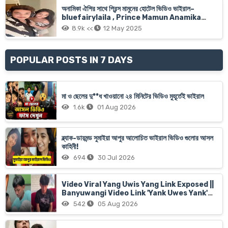
অনামিকা ঐশির সাথে প্রিন্স মামুনের হোটেল ভিডিও ভাইরাল–
bluefairylaila , Prince Mamun Anamika
Oyshee Xnx Viral Video Link
8.9k <<
12 May 2025
POPULAR POSTS IN 7 DAYS
মা ও ছেলের দু**ধ খাওয়ানো ২৪ মিনিটের ভিডিও মুহূর্তেই ভাইরাল
1.6k
01 Aug 2026
ব্ল্যাক-ডায়মন্ড সুমাইয়া আপুর আলোচিত ভাইরাল ভিডিও গুলোর আসল
কাহিনী!
694
30 Jul 2026
Video Viral Yang Uwis Yang Link Exposed ||
Banyuwangi Video Link 'Yank Uwes Yank'
Goes Viral
542
05 Aug 2026